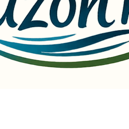
es en famille ou entre amis, au cœur de la nature près du camping.