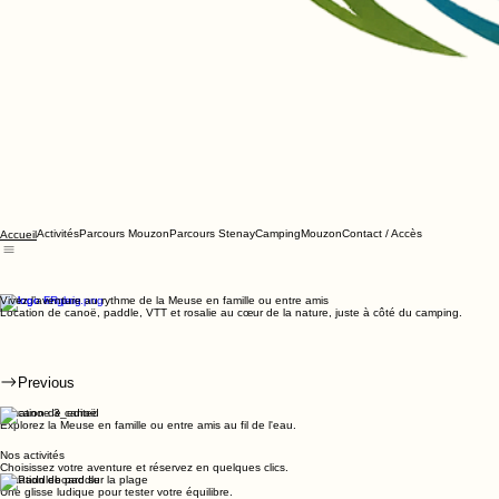
Activités
Parcours Mouzon
Parcours Stenay
Camping
Mouzon
Contact / Accès
Accueil
Vivez l’aventure au rythme de la Meuse en famille ou entre amis
Location de canoë, paddle, VTT et rosalie au cœur de la nature, juste à côté du camping.
Previous
Location de canoë
Explorez la Meuse en famille ou entre amis au fil de l'eau.
Nos activités
Choisissez votre aventure et réservez en quelques clics.