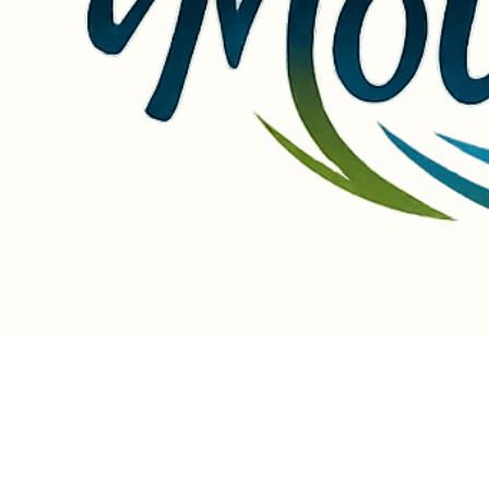
Vivez l’aventure au rythme de la Meuse en canoë, paddle, VTC et rosalie : des sorties inoubliabl
Camping de Mouzon
rue de la tour saint Jérôme, Mouzon, France