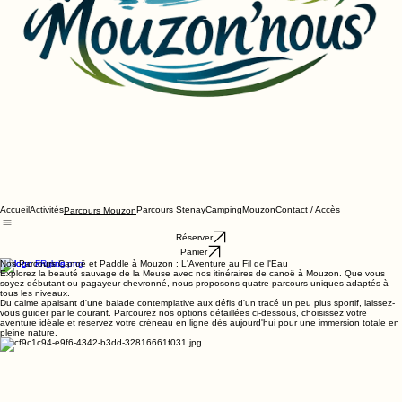
Accueil
Activités
Parcours Stenay
Camping
Mouzon
Contact / Accès
Parcours Mouzon
Réserver
Panier
Nos Parcours Canoë et Paddle à Mouzon : L'Aventure au Fil de l'Eau
Explorez la beauté sauvage de la Meuse avec nos itinéraires de canoë à Mouzon. Que vous
soyez débutant ou pagayeur chevronné, nous proposons quatre parcours uniques adaptés à
tous les niveaux.
Du calme apaisant d'une balade contemplative aux défis d'un tracé un peu plus sportif, laissez-
vous guider par le courant. Parcourez nos options détaillées ci-dessous, choisissez votre
aventure idéale et réservez votre créneau en ligne dès aujourd'hui pour une immersion totale en
pleine nature.