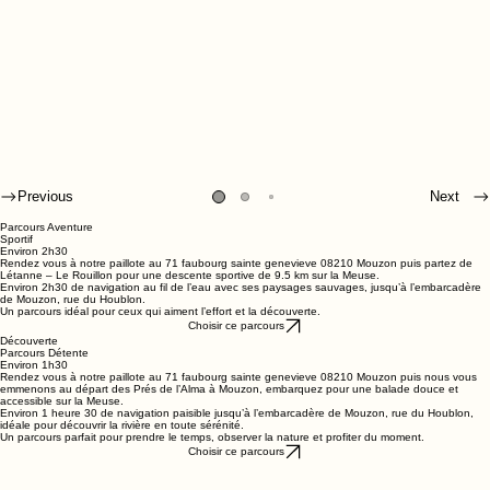
Previous
Next
Parcours Aventure
Sportif
Environ 2h30
Rendez vous à notre paillote au 71 faubourg sainte genevieve 08210 Mouzon puis partez de
Létanne – Le Rouillon pour une descente sportive de 9.5 km sur la Meuse.
Environ 2h30 de navigation au fil de l’eau avec ses paysages sauvages, jusqu’à l’embarcadère
de Mouzon, rue du Houblon.
Un parcours idéal pour ceux qui aiment l’effort et la découverte.
Choisir ce parcours
Découverte
Parcours Détente
Environ 1h30
Rendez vous à notre paillote au 71 faubourg sainte genevieve 08210 Mouzon puis nous vous
emmenons au départ des Prés de l’Alma à Mouzon, embarquez pour une balade douce et
accessible sur la Meuse.
Environ 1 heure 30 de navigation paisible jusqu’à l’embarcadère de Mouzon, rue du Houblon,
idéale pour découvrir la rivière en toute sérénité.
Un parcours parfait pour prendre le temps, observer la nature et profiter du moment.
Choisir ce parcours