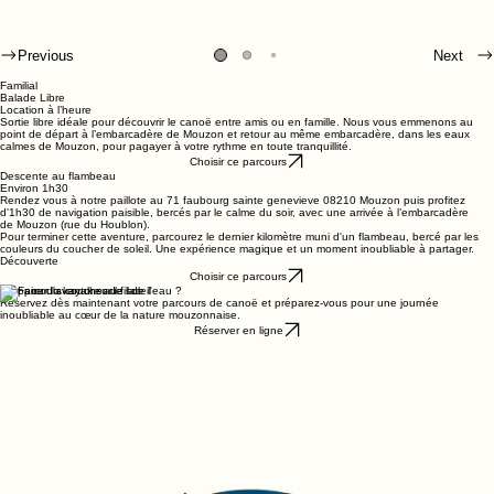
Previous
Next
Familial
Balade Libre
Location à l’heure
Sortie libre idéale pour découvrir le canoë entre amis ou en famille. Nous vous emmenons au
point de départ à l’embarcadère de Mouzon et retour au même embarcadère, dans les eaux
calmes de Mouzon, pour pagayer à votre rythme en toute tranquillité.
Choisir ce parcours
Descente au flambeau
Environ 1h30
Rendez vous à notre paillote au 71 faubourg sainte genevieve 08210 Mouzon puis profitez
d'1h30 de navigation paisible, bercés par le calme du soir, avec une arrivée à l’embarcadère
de Mouzon (rue du Houblon).
Pour terminer cette aventure, parcourez le dernier kilomètre muni d'un flambeau, bercé par les
couleurs du coucher de soleil. Une expérience magique et un moment inoubliable à partager.
Découverte
Choisir ce parcours
Prêt pour l'aventure au fil de l'eau ?
Réservez dès maintenant votre parcours de canoë et préparez-vous pour une journée
inoubliable au cœur de la nature mouzonnaise.
Réserver en ligne