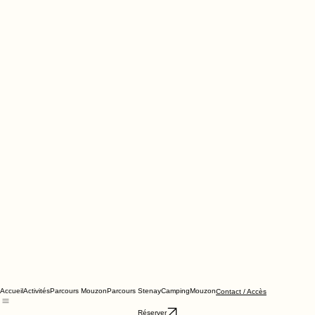
Accueil
Activités
Parcours Mouzon
Parcours Stenay
Camping
Mouzon
Contact / Accès