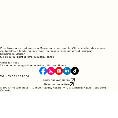
Vivez l’aventure au rythme de la Meuse en canoë, paddle, VTC et rosalie : des sorties
inoubliables en famille ou entre amis, au cœur de la nature près du camping.
Camping de Mouzon
rue de la tour saint Jérôme, Mouzon, France
A'mouzon-nous
71 rue du faubourg sainte genevieve, Mouzon, France
Tél : +33 6 81 32 22 08
Laisser un avis Google
Réserver une activité
© 2024 A'mouzon-nous — Canoë, Paddle, Rosalie, VTC & Camping Nature. Tous droits
réservés.