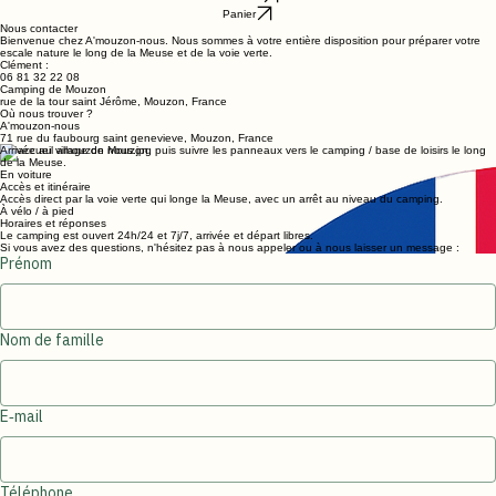
Réserver
Panier
Nous contacter
Bienvenue chez A'mouzon-nous. Nous sommes à votre entière disposition pour préparer votre
escale nature le long de la Meuse et de la voie verte.
Clément :
06 81 32 22 08
Camping de Mouzon
rue de la tour saint Jérôme, Mouzon, France
Où nous trouver ?
A'mouzon-nous
71 rue du faubourg saint genevieve, Mouzon, France
Arrivée au village de Mouzon, puis suivre les panneaux vers le camping / base de loisirs le long
de la Meuse.
En voiture
Accès et itinéraire
Accès direct par la voie verte qui longe la Meuse, avec un arrêt au niveau du camping.
À vélo / à pied
Horaires et réponses
Le camping est ouvert 24h/24 et 7j/7, arrivée et départ libres.
Si vous avez des questions, n'hésitez pas à nous appeler ou à nous laisser un message :
Prénom
Nom de famille
E‑mail