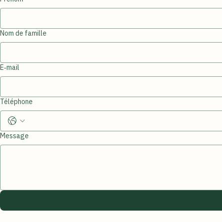
Si vous avez des questions, n'hésitez pas à nous appeler ou à nous laisser un message :
Prénom
Nom de famille
E‑mail
Téléphone
Message