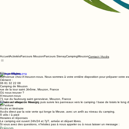
Accueil
Activités
Parcours Mouzon
Parcours Stenay
Camping
Mouzon
Contact / Accès
Nous contacter
Bienvenue chez A'mouzon-nous. Nous sommes à votre entière disposition pour préparer votre esca
Clément :
06 81 32 22 08
Camping de Mouzon
rue de la tour saint Jérôme, Mouzon, France
Où nous trouver ?
A'mouzon-nous
71 rue du faubourg saint genevieve, Mouzon, France
Arrivée au village de Mouzon, puis suivre les panneaux vers le camping / base de loisirs le long 
En voiture
Accès et itinéraire
Accès direct par la voie verte qui longe la Meuse, avec un arrêt au niveau du camping.
À vélo / à pied
Horaires et réponses
Le camping est ouvert 24h/24 et 7j/7, arrivée et départ libres.